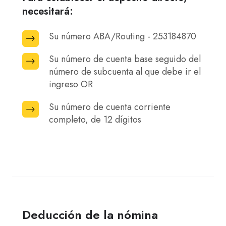
necesitará:
Su número ABA/Routing - 253184870
Su
número
Su número de cuenta base seguido del
Su
ABA/Routing
número de subcuenta al que debe ir el
número
-
ingreso OR
de
253184870
cuenta
Su número de cuenta corriente
Su
base
completo, de 12 dígitos
número
seguido
de
del
cuenta
número
corriente
de
completo,
subcuenta
de
al
12
Deducción de la nómina
que
dígitos