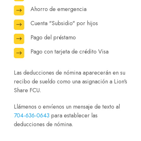
Ahorro de emergencia
Ahorro
de
Cuenta "Subsidio" por hijos
Cuenta
emergencia
"Subsidio"
Pago del préstamo
Pago
por
del
hijos
Pago con tarjeta de crédito Visa
Pago
préstamo
con
tarjeta
Las deducciones de nómina aparecerán en su
de
recibo de sueldo como una asignación a Lion's
crédito
Share FCU.
Visa
Llámenos o envíenos un mensaje de texto al
704-636-0643
para establecer las
deducciones de nómina.