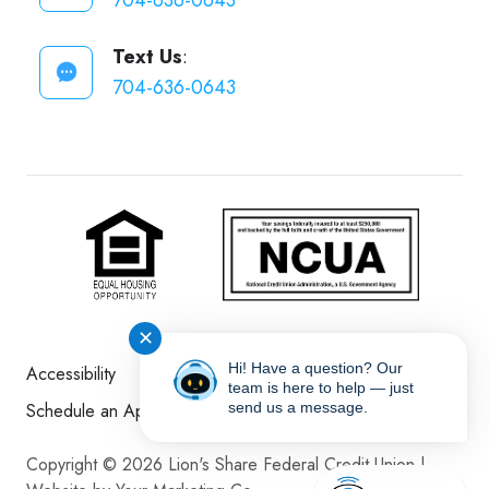
704-636-0643
Text Us
:
704-636-0643
✕
Hi! Have a question? Our
Accessibility
Disclosures
Sitemap
team is here to help — just
send us a message.
Schedule an Appointment
Copyright © 2026 Lion's Share Federal Credit Union |