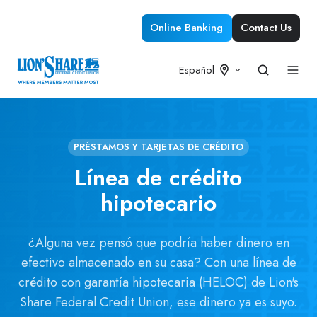
Online Banking
Contact Us
Español
PRÉSTAMOS Y TARJETAS DE CRÉDITO
Línea de crédito
hipotecario
¿Alguna vez pensó que podría haber dinero en
efectivo almacenado en su casa? Con una línea de
crédito con garantía hipotecaria (HELOC) de Lion's
Share Federal Credit Union, ese dinero ya es suyo.