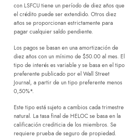
de
con LSFCU tiene un período de diez años que
del
gravámenes
$295
el crédito puede ser extendido. Otros diez
valor
existentes
(pueden
años se proporcionan estrictamente para
del
sobre
aplicarse
pagar cualquier saldo pendiente.
préstamo,
la
tarifas
con
propiedad
adicionales
Los pagos se basan en una amortización de
un
del
de
diez años con un mínimo de $50.00 al mes. El
importe
valor
terceros).
tipo de interés es variable y se basa en el tipo
máximo
de
preferente publicado por el Wall Street
de
tasación
Journal, a partir de un tipo preferente menos
préstamo
actual.
0,50%*.
de
50.000
Este tipo está sujeto a cambios cada trimestre
$.
natural. La tasa final de HELOC se basa en la
calificación crediticia de los miembros. Se
requiere prueba de seguro de propiedad.