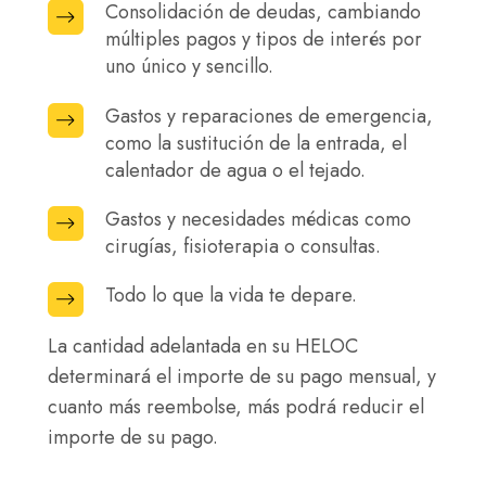
ensueño
Consolidación de deudas, cambiando
Consolidación
texto,
para
múltiples pagos y tipos de interés por
de
tecnología,
crear
uno único y sencillo.
deudas,
etc.
recuerdos
cambiando
Gastos y reparaciones de emergencia,
Gastos
que
múltiples
como la sustitución de la entrada, el
y
duren
pagos
calentador de agua o el tejado.
reparaciones
toda
y
de
la
Gastos y necesidades médicas como
Gastos
tipos
emergencia,
vida.
cirugías, fisioterapia o consultas.
y
de
como
necesidades
interés
Todo lo que la vida te depare.
Todo
la
médicas
por
lo
sustitución
como
La cantidad adelantada en su HELOC
uno
que
de
cirugías,
determinará el importe de su pago mensual, y
único
la
la
fisioterapia
cuanto más reembolse, más podrá reducir el
y
vida
entrada,
o
importe de su pago.
sencillo.
te
el
consultas.
depare.
calentador