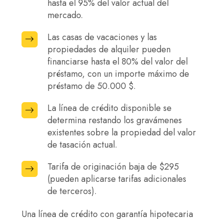
hasta el 95% del valor actual del
garantizados
mercado.
con
una
Las casas de vacaciones y las
Las
vivienda
propiedades de alquiler pueden
casas
habitual
financiarse hasta el 80% del valor del
de
préstamo, con un importe máximo de
pueden
vacaciones
préstamo de 50.000 $.
financiarse
y
hasta
las
La línea de crédito disponible se
La
el
propiedades
determina restando los gravámenes
línea
95%
existentes sobre la propiedad del valor
de
de
del
de tasación actual.
alquiler
crédito
valor
pueden
disponible
Tarifa de originación baja de $295
Tarifa
actual
financiarse
se
(pueden aplicarse tarifas adicionales
de
del
hasta
determina
de terceros).
originación
mercado.
el
restando
baja
Una línea de crédito con garantía hipotecaria
80%
los