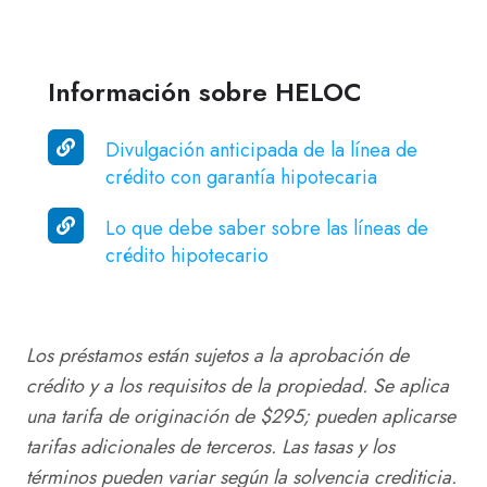
Información sobre HELOC
Divulgación
Divulgación anticipada de la línea de
anticipada
crédito con garantía hipotecaria
de
Lo
Lo que debe saber sobre las líneas de
la
que
crédito hipotecario
línea
debe
de
saber
crédito
sobre
Los préstamos están sujetos a la aprobación de
con
las
crédito y a los requisitos de la propiedad. Se aplica
garantía
líneas
una tarifa de originación de $295; pueden aplicarse
hipotecaria
de
tarifas adicionales de terceros. Las tasas y los
crédito
términos pueden variar según la solvencia crediticia.