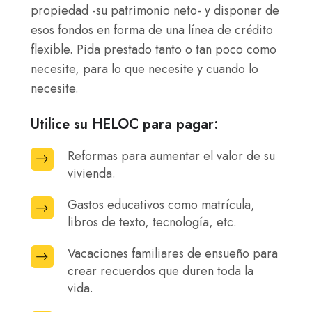
propiedad -su patrimonio neto- y disponer de
esos fondos en forma de una línea de crédito
flexible. Pida prestado tanto o tan poco como
necesite, para lo que necesite y cuando lo
necesite.
Utilice su HELOC para pagar:
Reformas para aumentar el valor de su
Reformas
vivienda.
para
aumentar
Gastos educativos como matrícula,
Gastos
el
libros de texto, tecnología, etc.
educativos
valor
como
Vacaciones familiares de ensueño para
de
Vacaciones
matrícula,
crear recuerdos que duren toda la
su
familiares
libros
vida.
vivienda.
de
de