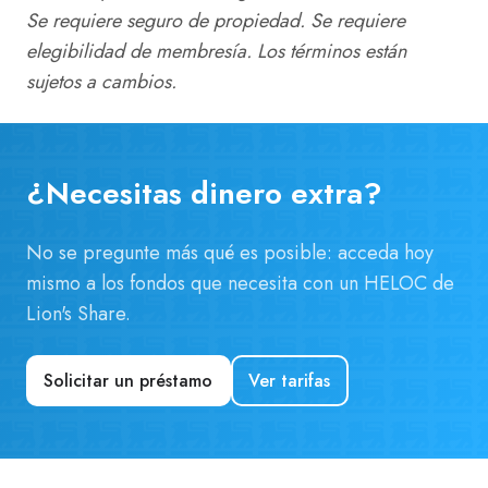
hipotecario
Se requiere seguro de propiedad. Se requiere
elegibilidad de membresía. Los términos están
sujetos a cambios.
¿Necesitas dinero extra?
No se pregunte más qué es posible: acceda hoy
mismo a los fondos que necesita con un HELOC de
Lion's Share.
Solicitar un préstamo
Ver tarifas