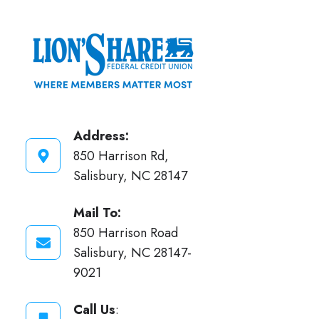
aplicación
móvil
Address:
850 Harrison Rd,
Salisbury, NC 28147
Mail To:
850 Harrison Road
Salisbury, NC 28147-
9021
Call Us
: