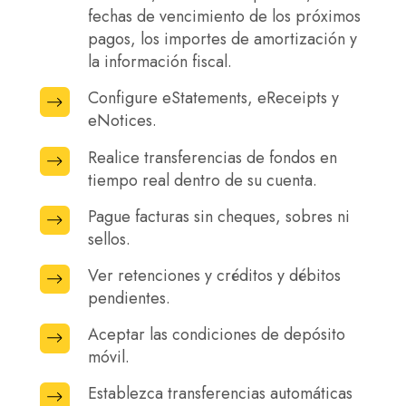
saldos
orden
fechas de vencimiento de los próximos
cheques
de
recibido
pagos, los importes de amortización y
compensados
los
la información fiscal.
y
en
préstamos,
pagado.
cuenta.
Configure eStatements, eReceipts y
Configure
la
eNotices.
eStatements,
asignación
eReceipts
de
Realice transferencias de fondos en
Realice
y
pagos
tiempo real dentro de su cuenta.
transferencias
eNotices.
a
de
Pague facturas sin cheques, sobres ni
Pague
capital
fondos
sellos.
facturas
e
en
sin
Ver retenciones y créditos y débitos
Ver
intereses,
tiempo
cheques,
pendientes.
retenciones
el
real
sobres
y
crédito
Aceptar las condiciones de depósito
Aceptar
dentro
ni
créditos
disponible,
móvil.
las
de
sellos.
y
las
condiciones
su
Establezca transferencias automáticas
Establezca
débitos