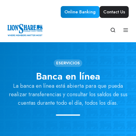
Online Banking
Contact Us
ESERVICIOS
Banca en línea
La banca en línea está abierta para que pueda
realizar transferencias y consultar los saldos de sus
cuentas durante todo el día, todos los días.