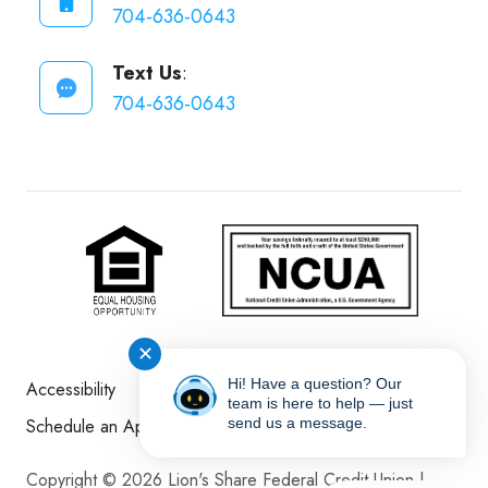
704-636-0643
Text Us
:
704-636-0643
✕
Hi! Have a question? Our
Accessibility
Disclosures
Sitemap
team is here to help — just
Schedule an Appointment
send us a message.
Copyright © 2026 Lion's Share Federal Credit Union |