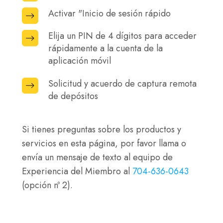
"Ajustes".
nombre
Activar "Inicio de sesión rápido
Activar
de
"Inicio
Elija un PIN de 4 dígitos para acceder
Elija
usuario
de
rápidamente a la cuenta de la
un
y
sesión
aplicación móvil
PIN
contraseña
rápido
de
de
Solicitud y acuerdo de captura remota
Solicitud
4
de depósitos
Banca
y
dígitos
Online
acuerdo
para
de
Si tienes preguntas sobre los productos y
acceder
captura
servicios en esta página, por favor llama o
rápidamente
remota
envía un mensaje de texto al equipo de
a
de
Experiencia del Miembro al
704-636-0643
la
depósitos
(opción nº 2).
cuenta
de
la