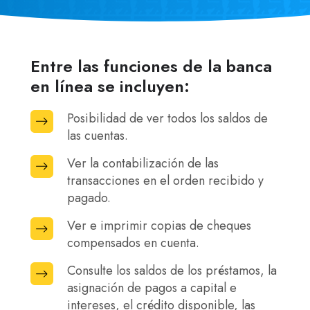
Entre las funciones de la banca
en línea se incluyen:
Posibilidad de ver todos los saldos de
Posibilidad
las cuentas.
de
ver
Ver la contabilización de las
Ver
todos
transacciones en el orden recibido y
la
los
pagado.
contabilización
saldos
de
Ver e imprimir copias de cheques
Ver
de
las
compensados en cuenta.
e
las
transacciones
imprimir
Consulte los saldos de los préstamos, la
Consulte
cuentas.
en
copias
asignación de pagos a capital e
los
el
de
intereses, el crédito disponible, las