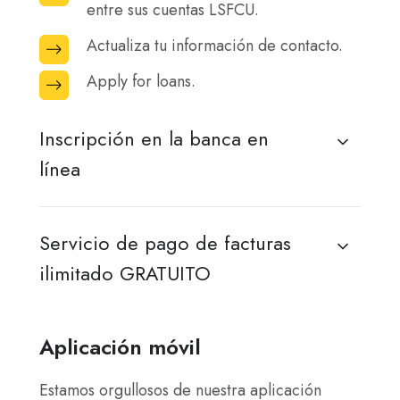
fechas
de
cuenta.
entre sus cuentas LSFCU.
transferencias
pendientes.
de
depósito
automáticas
Actualiza tu información de contacto.
Actualiza
vencimiento
móvil.
entre
tu
de
Apply for loans.
Apply
sus
información
los
for
cuentas
de
próximos
loans.
Inscripción en la banca en
LSFCU.
contacto.
pagos,
línea
los
importes
de
Servicio de pago de facturas
amortización
ilimitado GRATUITO
y
la
información
Aplicación móvil
fiscal.
Estamos orgullosos de nuestra aplicación