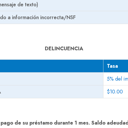
mensaje de texto)
ido a información incorrecta/NSF
DELINCUENCIA
Tasa
5% del i
A
$10.00
l pago de su préstamo durante 1 mes. Saldo adeudado