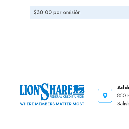
$30.00 por omisión
Addr
850 
Sali